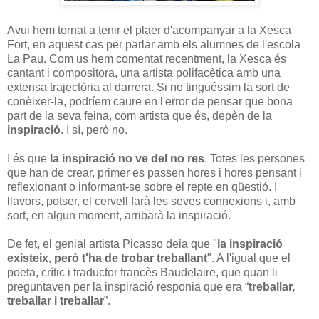
Avui hem tornat a tenir el plaer d'acompanyar a la Xesca
Fort, en aquest cas per parlar amb els alumnes de l'escola
La Pau. Com us hem comentat recentment, la Xesca és
cantant i compositora, una artista polifacètica amb una
extensa trajectòria al darrera. Si no tinguéssim la sort de
conèixer-la, podríem caure en l'error de pensar que bona
part de la seva feina, com artista que és, depèn de la
inspiració
. I sí, però no.
I és que
la inspiració no ve del no res
. Totes les persones
que han de crear, primer es passen hores i hores pensant i
reflexionant o informant-se sobre el repte en qüestió. I
llavors, potser, el cervell farà les seves connexions i, amb
sort, en algun moment, arribarà la inspiració.
De fet, el genial artista Picasso deia que "
la inspiració
existeix, però t'ha de trobar treballant
". A l'igual que el
poeta, crític i traductor francès Baudelaire, que quan li
preguntaven per la inspiració responia que era “
treballar,
treballar i treballar
”.