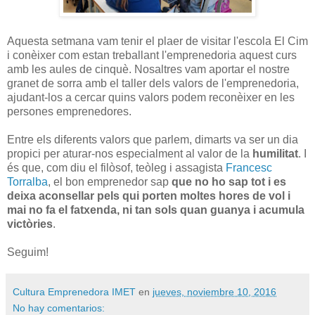
Aquesta setmana vam tenir el plaer de visitar l'escola El Cim
i conèixer com estan treballant l'emprenedoria aquest curs
amb les aules de cinquè. Nosaltres vam aportar el nostre
granet de sorra amb el taller dels valors de l'emprenedoria,
ajudant-los a cercar quins valors podem reconèixer en les
persones emprenedores.
Entre els diferents valors que parlem, dimarts va ser un dia
propici per aturar-nos especialment al valor de la
humilitat
. I
és que, com diu el filòsof, teòleg i assagista
Francesc
Torralba
, el bon emprenedor sap
que no ho sap tot i es
deixa aconsellar pels qui porten moltes hores de vol i
mai no fa el fatxenda, ni tan sols quan guanya i acumula
victòries
.
Seguim!
Cultura Emprenedora IMET
en
jueves, noviembre 10, 2016
No hay comentarios: