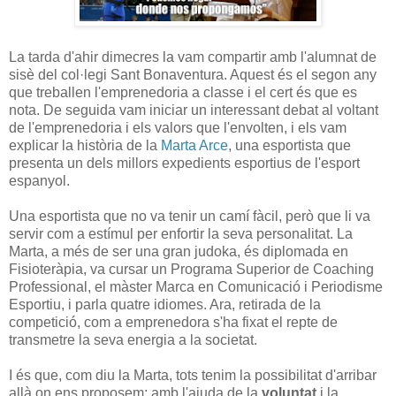
La tarda d'ahir dimecres la vam compartir amb l'alumnat de
sisè del col·legi Sant Bonaventura. Aquest és el segon any
que treballen l'emprenedoria a classe i el cert és que es
nota. De seguida vam iniciar un interessant debat al voltant
de l'emprenedoria i els valors que l'envolten, i els vam
explicar la història de la
Marta Arce
, una esportista que
presenta un dels millors expedients esportius de l'esport
espanyol.
Una esportista que no va tenir un camí fàcil, però que li va
servir com a estímul per enfortir la seva personalitat. La
Marta, a més de ser una gran judoka, és diplomada en
Fisioteràpia, va cursar un Programa Superior de Coaching
Professional, el màster Marca en Comunicació i Periodisme
Esportiu, i parla quatre idiomes. Ara, retirada de la
competició, com a emprenedora s'ha fixat el repte de
transmetre la seva energia a la societat.
I és que, com diu la Marta, tots tenim la possibilitat d'arribar
allà on ens proposem: amb l'ajuda de la
voluntat
i la