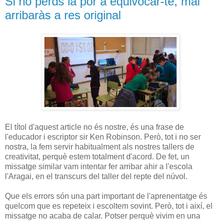
Si no perds la por a equivocar-te, mai
arribaràs a res original
El títol d'aquest article no és nostre, és una frase de
l'educador i escriptor sir Ken Robinson. Però, tot i no ser
nostra, la fem servir habitualment als nostres tallers de
creativitat, perquè estem totalment d'acord. De fet, un
missatge similar vam intentar fer arribar ahir a l'escola
l'Aragai, en el transcurs del taller del repte del núvol.
Que els errors són una part important de l'aprenentatge és
quelcom que es repeteix i escoltem sovint. Però, tot i així, el
missatge no acaba de calar. Potser perquè vivim en una