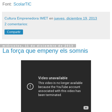
Font:
ScolarTIC
Cultura Emprenedora IMET
en
jueves, diciembre 19, 2013
2 comentarios:
Compartir
miércoles, 11 de diciembre de 2013
La força que empeny els somnis