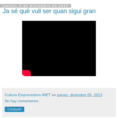
jueves, 5 de diciembre de 2013
Ja sé què vull ser quan sigui gran
Cultura Emprenedora IMET
en
jueves, diciembre 05, 2013
No hay comentarios:
Compartir