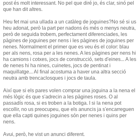
post és molt interessant. No pel que diré jo, és clar, sinó pel
que han dit altres.
Heu fet mai una ullada a un catàleg de joguines?No sé si us
heu adonat, però la part per nadons és més o menys neutra,
però de seguida trobem, perfectament diferenciades, les
pàgines de joguines per nens i les pàgines de joguines per
nenes. Normalment el primer que es veu és el color: blau
per als nens, rosa per a les nenes. A les pàgines per nens hi
ha camions i cotxes, jocs de construcció, sets d'eines... A les
de nenes hi ha nines, cuinetes, jocs de pentinat i
maquillatge... Al final acostuma a haver una altra secció
neutra amb trencaclosques i jocs de taula.
Així que si els pares volen comprar una joguina a la nena el
més lògic és que s'adrecin a les pàgines roses. O al
passadís rosa, si es troben a la botiga. I si la nena pot
escollir, no us preocupeu, que els anuncis ja s'encarreguen
que ella capti quines joguines són per nenes i quins per
nens.
Avui, però, he vist un anunci diferent.