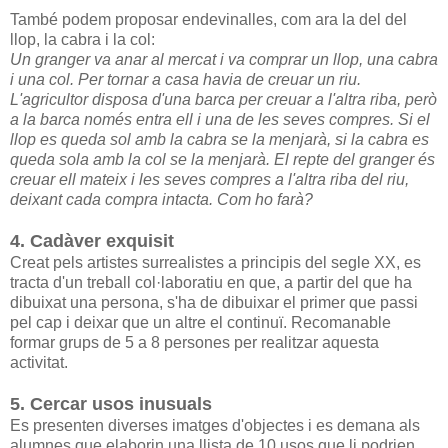
També podem proposar endevinalles, com ara la del del
llop, la cabra i la col:
Un granger va anar al mercat i va comprar un llop, una cabra
i una col. Per tornar a casa havia de creuar un riu.
L'agricultor disposa d'una barca per creuar a l'altra riba, però
a la barca només entra ell i una de les seves compres. Si el
llop es queda sol amb la cabra se la menjarà, si la cabra es
queda sola amb la col se la menjarà. El repte del granger és
creuar ell mateix i les seves compres a l'altra riba del riu,
deixant cada compra intacta. Com ho farà?
4. Cadàver exquisit
Creat pels artistes surrealistes a principis del segle XX, es
tracta d'un treball col·laboratiu en que, a partir del que ha
dibuixat una persona, s'ha de dibuixar el primer que passi
pel cap i deixar que un altre el continuï. Recomanable
formar grups de 5 a 8 persones per realitzar aquesta
activitat.
5. Cercar usos inusuals
Es presenten diverses imatges d'objectes i es demana als
alumnes que elaborin una llista de 10 usos que li podrien