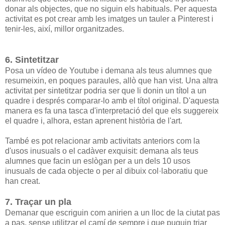
donar als objectes, que no siguin els habituals. Per aquesta
activitat es pot crear amb les imatges un tauler a Pinterest i
tenir-les, així, millor organitzades.
6. Sintetitzar
Posa un vídeo de Youtube i demana als teus alumnes que
resumeixin, en poques paraules, allò que han vist. Una altra
activitat per sintetitzar podria ser que li donin un títol a un
quadre i després comparar-lo amb el títol original. D'aquesta
manera es fa una tasca d'interpretació del que els suggereix
el quadre i, alhora, estan aprenent història de l'art.
També es pot relacionar amb activitats anteriors com la
d'usos inusuals o el cadàver exquisit: demana als teus
alumnes que facin un eslògan per a un dels 10 usos
inusuals de cada objecte o per al dibuix col·laboratiu que
han creat.
7. Traçar un pla
Demanar que escriguin com anirien a un lloc de la ciutat pas
a pas, sense utilitzar el camí de sempre i que puguin triar