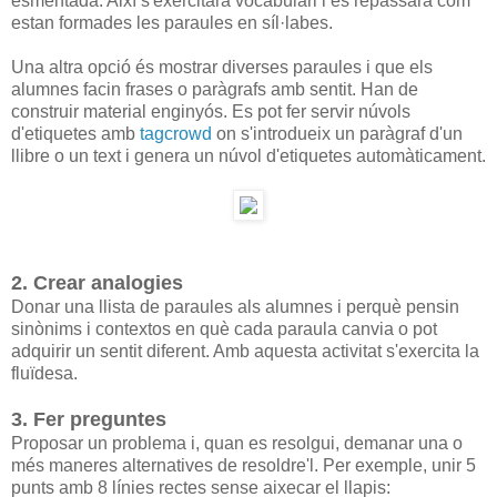
esmentada. Així s'exercitarà vocabulari i es repassarà com
estan formades les paraules en síl·labes.
Una altra opció és mostrar diverses paraules i que els
alumnes facin frases o paràgrafs amb sentit. Han de
construir material enginyós. Es pot fer servir núvols
d'etiquetes amb
tagcrowd
on s'introdueix un paràgraf d'un
llibre o un text i genera un núvol d'etiquetes automàticament.
2. Crear analogies
Donar una llista de paraules als alumnes i perquè pensin
sinònims i contextos en què cada paraula canvia o pot
adquirir un sentit diferent. Amb aquesta activitat s'exercita la
fluïdesa.
3. Fer preguntes
Proposar un problema i, quan es resolgui, demanar una o
més maneres alternatives de resoldre'l. Per exemple, unir 5
punts amb 8 línies rectes sense aixecar el llapis: