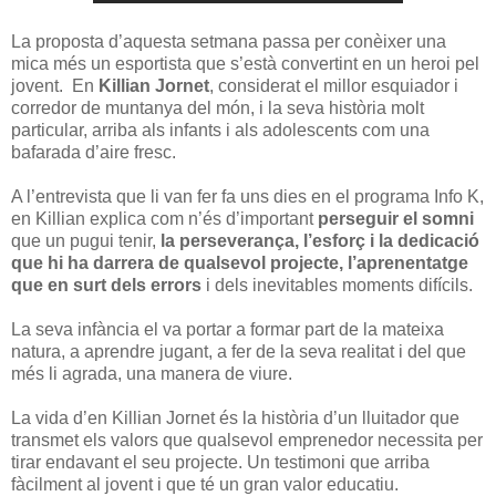
La proposta d’aquesta setmana passa per conèixer una
mica més un esportista que s’està convertint en un heroi pel
jovent. En
Killian Jornet
, considerat el millor esquiador i
corredor de muntanya del món, i la seva història molt
particular, arriba als infants i als adolescents com una
bafarada d’aire fresc.
A l’entrevista que li van fer fa uns dies en el programa Info K,
en Killian explica com n’és d’important
perseguir el somni
que un pugui tenir,
la perseverança, l’esforç i la dedicació
que hi ha darrera de qualsevol projecte, l’aprenentatge
que en surt dels errors
i dels inevitables moments difícils.
La seva infància el va portar a formar part de la mateixa
natura, a aprendre jugant, a fer de la seva realitat i del que
més li agrada, una manera de viure.
La vida d’en Killian Jornet és la història d’un lluitador que
transmet els valors que qualsevol emprenedor necessita per
tirar endavant el seu projecte. Un testimoni que arriba
fàcilment al jovent i que té un gran valor educatiu.