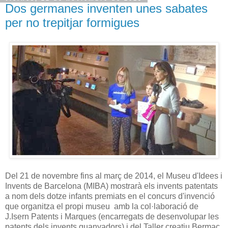
Dos germanes inventen unes sabates
per no trepitjar formigues
Del 21 de novembre fins al març de 2014, el Museu d'Idees i
Invents de Barcelona (MIBA) mostrarà els invents patentats
a nom dels dotze infants premiats en el concurs d'invenció
que organitza el propi museu amb la col·laboració de
J.Isern Patents i Marques (encarregats de desenvolupar les
patents dels invents guanyadors) i del Taller creatiu Bermac