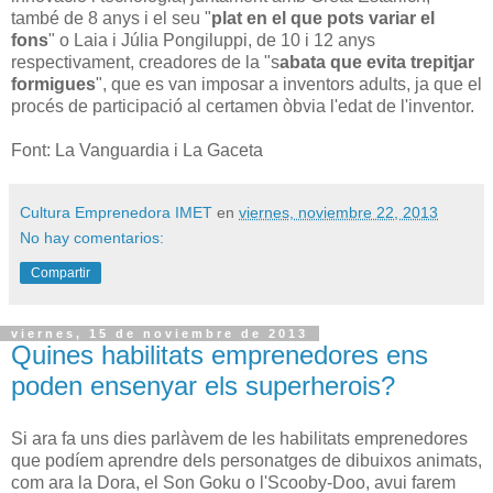
també de 8 anys i el seu "
plat en el que pots variar el
fons
" o Laia i Júlia Pongiluppi, de 10 i 12 anys
respectivament, creadores de la "s
abata que evita trepitjar
formigues
", que es van imposar a inventors adults, ja que el
procés de participació al certamen òbvia l'edat de l'inventor.
Font: La Vanguardia i La Gaceta
Cultura Emprenedora IMET
en
viernes, noviembre 22, 2013
No hay comentarios:
Compartir
viernes, 15 de noviembre de 2013
Quines habilitats emprenedores ens
poden ensenyar els superherois?
Si ara fa uns dies parlàvem de les habilitats emprenedores
que podíem aprendre dels personatges de dibuixos animats,
com ara la Dora, el Son Goku o l'Scooby-Doo, avui farem