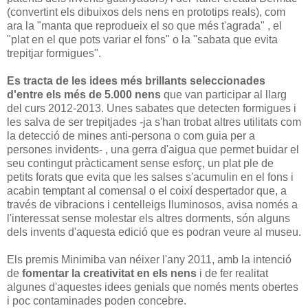
(convertint els dibuixos dels nens en prototips reals), com
ara la "manta que reprodueix el so que més t'agrada" , el
"plat en el que pots variar el fons" o la "sabata que evita
trepitjar formigues".
Es tracta de les idees més brillants seleccionades
d'entre els més de 5.000 nens
que van participar al llarg
del curs 2012-2013. Unes sabates que detecten formigues i
les salva de ser trepitjades -ja s'han trobat altres utilitats com
la detecció de mines anti-persona o com guia per a
persones invidents- , una gerra d'aigua que permet buidar el
seu contingut pràcticament sense esforç, un plat ple de
petits forats que evita que les salses s'acumulin en el fons i
acabin temptant al comensal o el coixí despertador que, a
través de vibracions i centelleigs lluminosos, avisa només a
l'interessat sense molestar els altres dorments, són alguns
dels invents d'aquesta edició que es podran veure al museu.
Els premis Minimiba van néixer l'any 2011, amb la intenció
de
fomentar la creativitat en els nens
i de fer realitat
algunes d'aquestes idees genials que només ments obertes
i poc contaminades poden concebre.