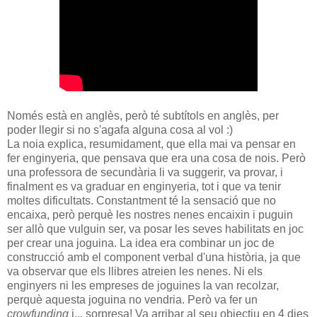
Només està en anglès, però té subtítols en anglès, per
poder llegir si no s'agafa alguna cosa al vol :)
La noia explica, resumidament, que ella mai va pensar en
fer enginyeria, que pensava que era una cosa de nois. Però
una professora de secundària li va suggerir, va provar, i
finalment es va graduar en enginyeria, tot i que va tenir
moltes dificultats. Constantment té la sensació que no
encaixa, però perquè les nostres nenes encaixin i puguin
ser allò que vulguin ser, va posar les seves habilitats en joc
per crear una joguina. La idea era combinar un joc de
construcció amb el component verbal d'una història, ja que
va observar que els llibres atreien les nenes. Ni els
enginyers ni les empreses de joguines la van recolzar,
perquè aquesta joguina no vendria. Però va fer un
crowfunding
i... sorpresa! Va arribar al seu objectiu en 4 dies