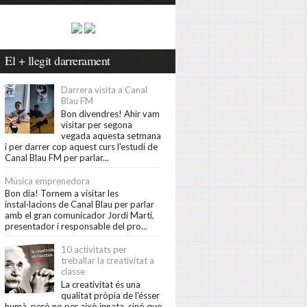
El + llegit darrerament
Darrera visita a Canal
Blau FM
Bon divendres! Ahir vam
visitar per segona
vegada aquesta setmana
i per darrer cop aquest curs l'estudi de
Canal Blau FM per parlar...
Música emprenedora
Bon dia! Tornem a visitar les
instal·lacions de Canal Blau per parlar
amb el gran comunicador Jordi Martí,
presentador i responsable del pro...
10 activitats per
treballar la creativitat a
classe
La creativitat és una
qualitat pròpia de l'ésser
humà, però no per això innata, sinó que