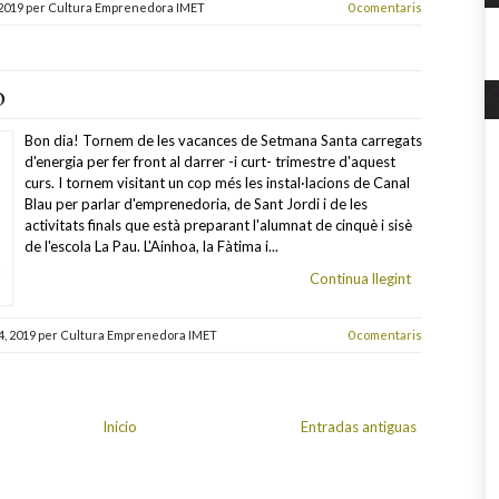
 2019
per
Cultura Emprenedora IMET
0 comentaris
o
Bon dia! Tornem de les vacances de Setmana Santa carregats
d'energia per fer front al darrer -i curt- trimestre d'aquest
curs. I tornem visitant un cop més les instal·lacions de Canal
Blau per parlar d'emprenedoria, de Sant Jordi i de les
activitats finals que està preparant l'alumnat de cinquè i sisè
de l'escola La Pau. L'Ainhoa, la Fàtima i...
Continua llegint
4, 2019
per
Cultura Emprenedora IMET
0 comentaris
Inicio
Entradas antiguas