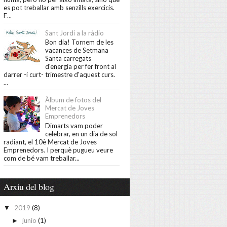
es pot treballar amb senzills exercicis.
E...
Sant Jordi a la ràdio
Bon dia! Tornem de les
vacances de Setmana
Santa carregats
d'energia per fer front al
darrer -i curt- trimestre d'aquest curs.
...
Àlbum de fotos del
Mercat de Joves
Emprenedors
Dimarts vam poder
celebrar, en un dia de sol
radiant, el 10è Mercat de Joves
Emprenedors. I perquè pugueu veure
com de bé vam treballar...
Arxiu del blog
2019
(8)
▼
junio
(1)
►