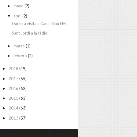
mayo
(2)
►
abril
(2)
▼
Darrera visita a Canal Blau FM
Sant Jordi a la ràdio
marzo
(1)
►
febrero
(2)
►
2018
(49)
►
2017
(55)
►
2016
(62)
►
2015
(63)
►
2014
(63)
►
2013
(57)
►