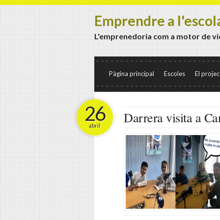
Emprendre a l'escol
L'emprenedoria com a motor de vi
Pàgina principal
Escoles
El projec
26
Darrera visita a C
abril