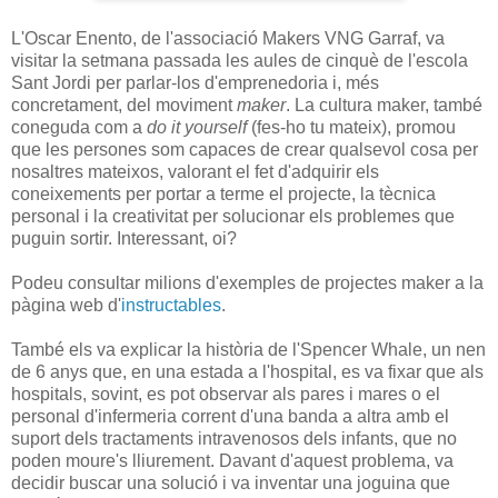
L'Oscar Enento, de l'associació Makers VNG Garraf, va
visitar la setmana passada les aules de cinquè de l'escola
Sant Jordi per parlar-los d'emprenedoria i, més
concretament, del moviment
maker
. La cultura maker, també
coneguda com a
do it yourself
(fes-ho tu mateix), promou
que les persones som capaces de crear qualsevol cosa per
nosaltres mateixos, valorant el fet d'adquirir els
coneixements per portar a terme el projecte, la tècnica
personal i la creativitat per solucionar els problemes que
puguin sortir. Interessant, oi?
Podeu consultar milions d'exemples de projectes maker a la
pàgina web d'
instructables
.
També els va explicar la història de l'Spencer Whale, un nen
de 6 anys que, en una estada a l'hospital, es va fixar que als
hospitals, sovint, es pot observar als pares i mares o el
personal d'infermeria corrent d'una banda a altra amb el
suport dels tractaments intravenosos dels infants, que no
poden moure's lliurement. Davant d'aquest problema, va
decidir buscar una solució i va inventar una joguina que