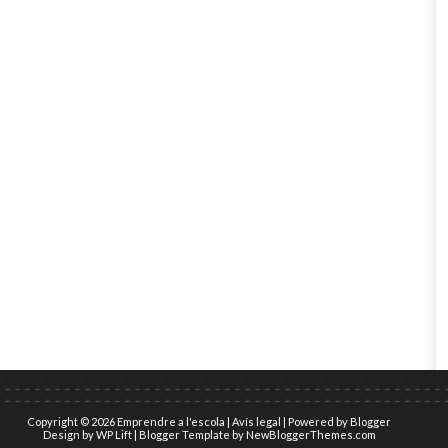
Copyright ©
2026
Emprendre a l'escola
|
Avís legal
| Powered by
Blogger
Design by
WP Lift
| Blogger Template by
NewBloggerThemes.com