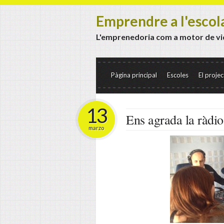
Emprendre a l'escol
L'emprenedoria com a motor de vi
Pàgina principal
Escoles
El projec
13
Ens agrada la ràdio
marzo