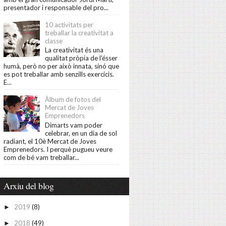
presentador i responsable del pro...
10 activitats per
treballar la creativitat a
classe
La creativitat és una
qualitat pròpia de l'ésser
humà, però no per això innata, sinó que
es pot treballar amb senzills exercicis.
E...
Àlbum de fotos del
Mercat de Joves
Emprenedors
Dimarts vam poder
celebrar, en un dia de sol
radiant, el 10è Mercat de Joves
Emprenedors. I perquè pugueu veure
com de bé vam treballar...
Arxiu del blog
2019
(8)
►
2018
(49)
►