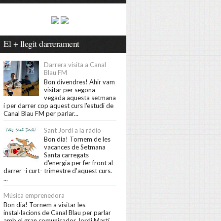
El + llegit darrerament
Darrera visita a Canal
Blau FM
Bon divendres! Ahir vam
visitar per segona
vegada aquesta setmana
i per darrer cop aquest curs l'estudi de
Canal Blau FM per parlar...
Sant Jordi a la ràdio
Bon dia! Tornem de les
vacances de Setmana
Santa carregats
d'energia per fer front al
darrer -i curt- trimestre d'aquest curs.
...
Música emprenedora
Bon dia! Tornem a visitar les
instal·lacions de Canal Blau per parlar
amb el gran comunicador Jordi Martí,