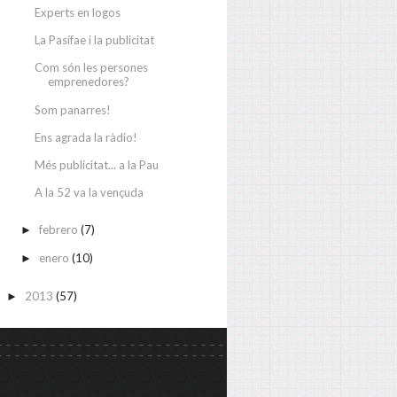
Experts en logos
La Pasífae i la publicitat
Com són les persones
emprenedores?
Som panarres!
Ens agrada la ràdio!
Més publicitat... a la Pau
A la 52 va la vençuda
febrero
(7)
►
enero
(10)
►
2013
(57)
►