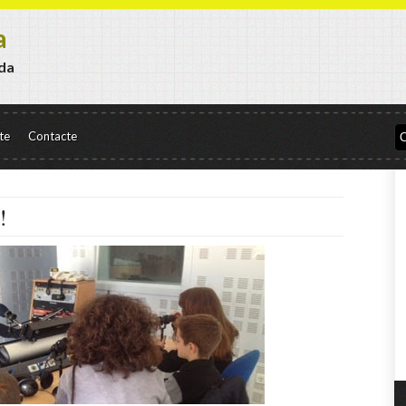
a
da
te
Contacte
!